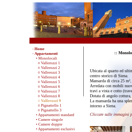
-
Home
:: Monolo
-
Appartamenti
• Monolocali
○ Vallerozzi 1
○ Vallerozzi 2
Ubicata al quarto ed ulti
○ Vallerozzi 3
centro storico di Siena.
○ Vallerozzi 4
Mansarda di circa 25 m², 
○ Vallerozzi 5
Arredata con mobili nuovi 
○ Vallerozzi 6
travi a vista e cotto (tra
○ Vallerozzi 7
Dotata di angolo cottura,
○ Vallerozzi 8
La mansarda ha una splen
○ Vallerozzi 9
○ Pignattello 1
intorno a Siena.
○ Pignattello 3
Cliccare sulle immagini 
• Appartamenti standard
• Camere singole
• Camere doppie
• Appartamenti esclusivi