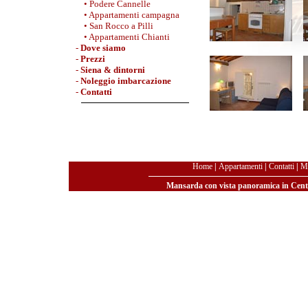
• Podere Cannelle
• Appartamenti campagna
• San Rocco a Pilli
• Appartamenti Chianti
-
Dove siamo
-
Prezzi
-
Siena & dintorni
-
Noleggio imbarcazione
-
Contatti
Home
|
Appartamenti
|
Contatti
|
Ma
Mansarda con vista panoramica in Centr