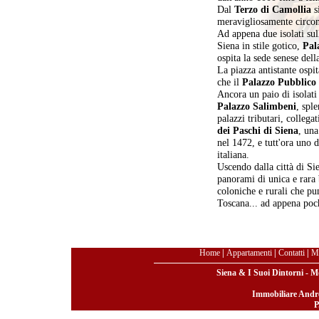
Dal
Terzo di Camollia
s
meravigliosamente circon
Ad appena due isolati sull
Siena in stile gotico,
Pal
ospita la sede senese del
La piazza antistante ospi
che il
Palazzo Pubblico
Ancora un paio di isolati
Palazzo Salimbeni
, spl
palazzi tributari, colleg
dei Paschi di Siena
, una
nel 1472, e tutt'ora uno d
italiana.
Uscendo dalla città di Si
panorami di unica e rara b
coloniche e rurali che pun
Toscana... ad appena poch
Home
|
Appartamenti
|
Contatti
|
Ma
Siena & I Suoi Dintorni - Mo
Immobiliare Andre
P