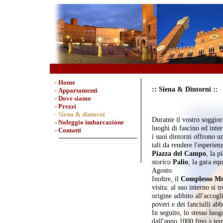
-
Home
:: Siena & Dintorni ::
-
Appartamenti
-
Dove siamo
-
Prezzi
- Siena & dintorni
Durante il vostro soggiorn
-
Noleggio imbarcazione
luoghi di fascino ed inte
-
Contatti
i suoi dintorni offrono un
tali da rendere l'esperien
Piazza del Campo
, la p
storico
Palio
, la gara eq
Agosto.
Inoltre, il
Complesso Mus
visita: al suo interno si t
origine adibito all'accogl
poveri e dei fanciulli ab
In seguito, lo stesso luo
dall'anno 1000 fino a tem